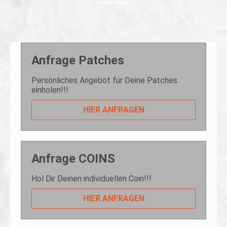
Anfrage Patches
Persönliches Angebot für Deine Patches
einholen!!!
HIER ANFRAGEN
Anfrage COINS
Hol Dir Deinen individuellen Coin!!!
HIER ANFRAGEN