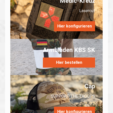
Medic-Kreuz
Lasercut
Hier konfigurieren
Armbinden KBS SK
Hier bestellen
Cap
SUPPORT THE TROOPS
Hier konfigurieren