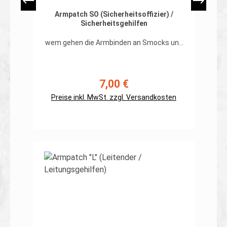
Armpatch SO (Sicherheitsoffizier) /
Sicherheitsgehilfen
wem gehen die Armbinden an Smocks und
Combatshirts oder Feldblusen ohne
Rangschlaufen noch auf die Nerven? Aus
der Praxis für die Praxis. Kennzeichnung
des Sicherheitsoffiziers mittels Velcro-
7,00 €
Regulärer Preis:
Patches. 100x140mm Lieferumfang: 1
Patch Rückseite Klett, Haken Auch dem
Preise inkl. MwSt. zzgl. Versandkosten
Leitenden, der Aufsicht, dem Schreiber
und dem Mun-Ausgeber wird geholfen...
Details