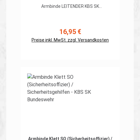
ARMBINDE:
1 Stück
Armbinde LEITENDER KBS SK
Bundeswehr Klett ohne
Schulterklappenbefestigung Perfekt
geeignet für den neuen
Kampfbekleidungssatz Streitkräfte (KBS
16,95 €
Regulärer Preis:
SK), dienstliche Regenjacke, Combatshirts
und alle anderen Oberbekleidungen mit
Preise inkl. MwSt. zzgl. Versandkosten
Klett. Abmessungen wie die dienstliche
Armbinde. Aus der Praxis für die Praxis.
Kennzeichnung des "L"eitenden auf einer
Armbinde zum befestigen mit Klett.
Verstellbar durch Velcro für einen
Armumfang von 46-55cm (Sondermaße
In den Warenkorb
gesondert anfragen) Höhe 100mm
Lieferumfang: 1 Armbinde Rückseite Klett,
Haken Auch dem SO, der Aufsicht, dem
Schreiber und dem Mun-Ausgeber wird
geholfen...
Armbinde Klett SO (Sicherheitsoffizier) /