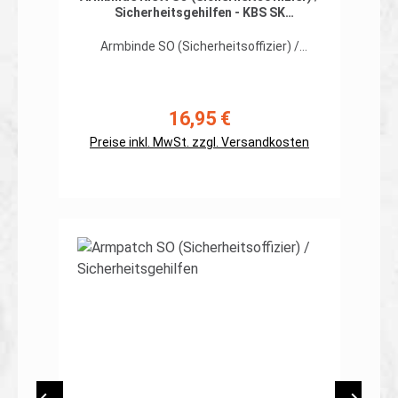
Sicherheitsgehilfen - KBS SK
Bundeswehr
ARMBINDE:
1 Stück
Armbinde SO (Sicherheitsoffizier) /
Sicherheitsgehilfen Klett KBS SK
Bundeswehr ohne
SchulterklappenbefestigungPerfekt
geeignet für den neuen
16,95 €
Regulärer Preis:
Kampfbekleidungssatz Streitkräfte (KBS
SK), dienstliche Regenjacke, Combatshirts
Preise inkl. MwSt. zzgl. Versandkosten
und alle anderen Oberbekleidungen mit
Klett.Abmessungen wie die dienstliche
Armbinde. Aus der Praxis für die Praxis.
Kennzeichnung des SO
(Sicherheitsoffizier) /
Sicherheitsgehilfen auf einer Armbinde
Details
zum befestigen mit Klett. Verstellbar
durch Klett für einen Armumfang von 46-
55cm (Sondermaße gesondert anfragen)
Höhe 100mm Lieferumfang: 1 Armbinde