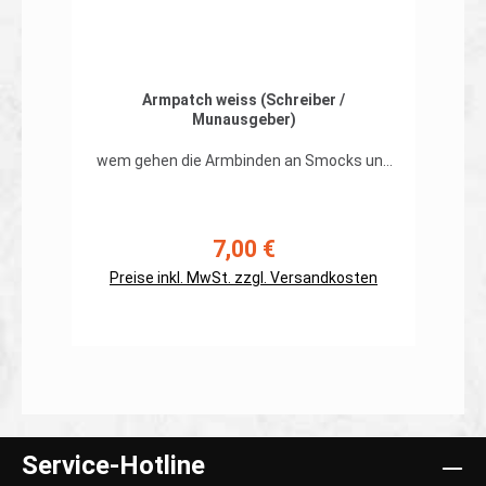
Armpatch weiss (Schreiber /
Munausgeber)
wem gehen die Armbinden an Smocks und
Combatshirts oder Feldblusen ohne
Rangschlaufen noch auf die Nerven? Aus
der Praxis für die Praxis. Kennzeichnung
des Schreibers und des Mun-Ausgebers
7,00 €
Regulärer Preis:
mittels Velcro-Patches. 100x140mm
Lieferumfang: 1 Patch Rückseite Klett,
Preise inkl. MwSt. zzgl. Versandkosten
Haken Auch dem Leitenden, dem SO und
dem Sicherheitsgehilfen wird geholfen...
In den Warenkorb
Service-Hotline