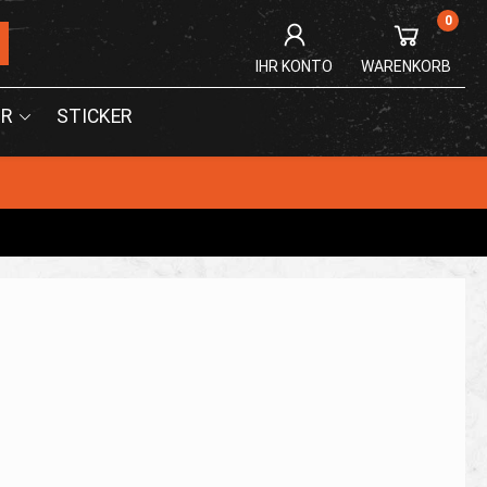
0
IHR KONTO
WARENKORB
R
STICKER