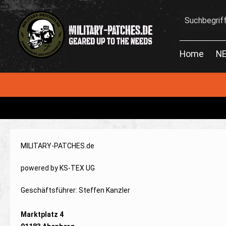
en
Zur Suche springen
Home
N
MILITARY-PATCHES.de
powered by KS-TEX UG
Geschäftsführer:
Steffen Kanzler
Marktplatz 4