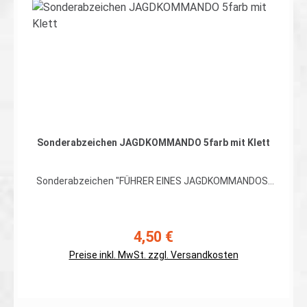
In den Warenkorb
Sonderabzeichen JAGDKOMMANDO 5farb mit Klett
Sonderabzeichen "FÜHRER EINES JAGDKOMMANDOS"
hochwertiger, flexibler Patch in gestickter Ausführung
auf 5farb Flecktarn, Rand umnäht, mit Klett auf der
Rückseite Abmessungen: ca. 70 x 65mm Preis gilt für
ein Patch. Erhältlich auch ohne Klett auf der Rückseite
4,50 €
Regulärer Preis:
Preise inkl. MwSt. zzgl. Versandkosten