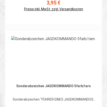
Erhältlich auch mit Klett auf der Rückseite
3,95 €
Regulärer Preis:
Preise inkl. MwSt. zzgl. Versandkosten
In den Warenkorb
Sonderabzeichen JAGDKOMMANDO 5farb/tarn
Sonderabzeichen "FÜHRER EINES JAGDKOMMANDOS"
hochwertiger, flexibler Patch in schwarz gestickter