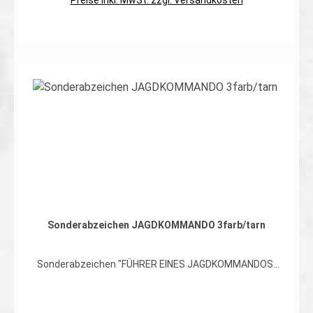
Preise inkl. MwSt. zzgl. Versandkosten
In den Warenkorb
Sonderabzeichen JAGDKOMMANDO 3farb/tarn
Sonderabzeichen "FÜHRER EINES JAGDKOMMANDOS"
hochwertiger, flexibler Patch in braun gestickter
Ausführung auf 3farb Flecktarn, Rand umnäht
Abmessungen: ca. 70 x 65mm Preis gilt für ein Patch.