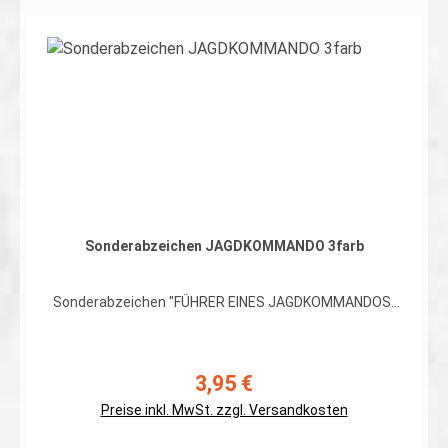
In den Warenkorb
Sonderabzeichen JAGDKOMMANDO 3farb
Sonderabzeichen "FÜHRER EINES JAGDKOMMANDOS"
hochwertiger, flexibler Patch in gestickter Ausführung
auf 3farb Flecktarn, Rand umnäht Abmessungen: ca.
70 x 65mm Preis gilt für ein Patch. Erhältlich auch mit
Klett auf der Rückseite
3,95 €
Regulärer Preis:
Preise inkl. MwSt. zzgl. Versandkosten