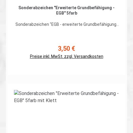
Sonderabzeichen "Erweiterte Grundbefähigung -
EGB" 5farb
Sonderabzeichen "EGB - erweiterte Grundbefähigung"
Spezialisierte Kräfte des Heeres mit erweiterter
Grundbefähigung für spezielle Operationen.
hochwertiger, flexibler Patch in gestickter Ausführung
auf 5farb Flecktarn, Rand umnäht Abmessungen: ca.
3,50 €
Regulärer Preis:
70 x 65mm Preis gilt für ein Patch. Erhältlich auch mit
Preise inkl. MwSt. zzgl. Versandkosten
Klett auf der Rückseite
In den Warenkorb