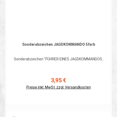
Sonderabzeichen JAGDKOMMANDO 5farb
Sonderabzeichen "FÜHRER EINES JAGDKOMMANDOS"
hochwertiger, flexibler Patch in gestickter Ausführung
auf 5farb Flecktarn, Rand umnäht Abmessungen: ca.
70 x 65mm Preis gilt für ein Patch. Erhältlich auch mit
Klett auf der Rückseite
3,95 €
Regulärer Preis:
Preise inkl. MwSt. zzgl. Versandkosten