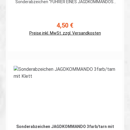
Sonderabzeichen "FÜHRER EINES JAGDKOMMANDOS"
hochwertiger, flexibler Patch in schwarz gestickter
Ausführung auf 5farb Flecktarn, Rand umnäht, mit
Klett auf der Rückseite Abmessungen: ca. 70 x 65mm
Preis gilt für ein Patch. Erhältlich auch ohne Klett auf
4,50 €
Regulärer Preis:
der Rückseite
Preise inkl. MwSt. zzgl. Versandkosten
Details
Sonderabzeichen JAGDKOMMANDO 3farb/tarn mit