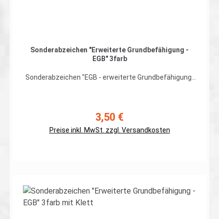
Sonderabzeichen "Erweiterte Grundbefähigung -
EGB" 3farb
Sonderabzeichen "EGB - erweiterte Grundbefähigung"
Spezialisierte Kräfte des Heeres mit erweiterter
Grundbefähigung für spezielle Operationen.
hochwertiger, flexibler Patch in gestickter Ausführung
auf 3farb Flecktarn, Rand umnäht Abmessungen: ca.
3,50 €
Regulärer Preis:
70 x 65mm Preis gilt für ein Patch. Erhältlich auch mit
Preise inkl. MwSt. zzgl. Versandkosten
Klett auf der Rückseite
In den Warenkorb