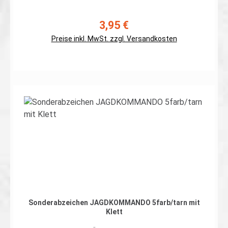
Ausführung auf 5farb Flecktarn, Rand umnäht
Abmessungen: ca. 70 x 65mm Preis gilt für ein Patch.
Erhältlich auch mit Klett auf der Rückseite
3,95 €
Regulärer Preis:
Preise inkl. MwSt. zzgl. Versandkosten
Details
Sonderabzeichen JAGDKOMMANDO 5farb/tarn mit
Klett