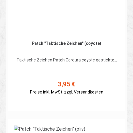
Patch "Taktische Zeichen" (coyote)
Taktische Zeichen Patch Cordura coyote gesticktes
Taktische Zeichen Patch auf Cordura mit
aufgenähtem Hakenband Farbe: coyote Maße ca. 50 x
35 mm
3,95 €
Regulärer Preis:
Preise inkl. MwSt. zzgl. Versandkosten
Details