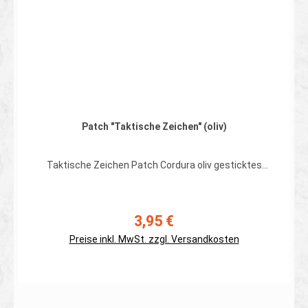
Patch "Taktische Zeichen" (oliv)
Taktische Zeichen Patch Cordura oliv gesticktes
Taktische Zeichen Patch auf Cordura mit
aufgenähtem Hakenband Farbe: oliv Maße ca. 50 x 35
mm
3,95 €
Regulärer Preis:
Preise inkl. MwSt. zzgl. Versandkosten