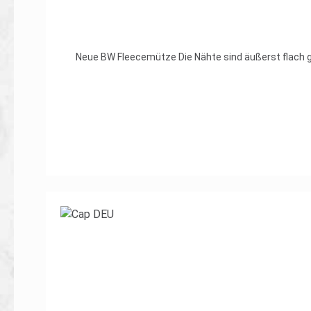
Neue BW Fleecemütze Die Nähte sind äußerst flach
sauber verarbeitet. Immer wenn es rundum warm sein soll, ist diese Fleecemütze herv
hochwertigem Antipi