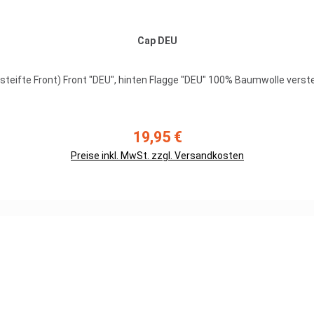
Cap DEU
One Size fits most) Erhältlich in den
Farben sand und oliv
19,95 €
Regulärer Preis:
Preise inkl. MwSt. zzgl. Versandkosten
Details