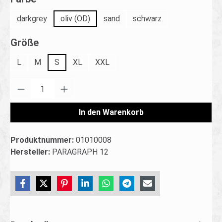
darkgrey
oliv (OD)
sand
schwarz
auswählen
Größe
L
M
S
XL
XXL
Produkt Anzahl: Gib den gewünschten Wert ei
In den Warenkorb
Produktnummer:
01010008
Hersteller:
PARAGRAPH 12