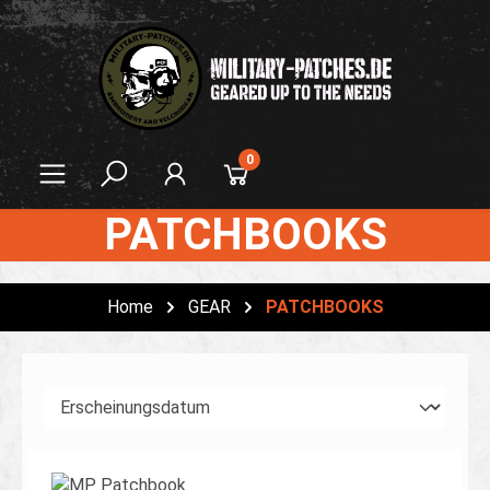
alt springen
0
PATCHBOOKS
Home
GEAR
PATCHBOOKS