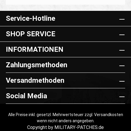
10" x 3") Material: Cordura Im Lieferumfang sind nur
Details
das Patchbook und zwei Velcro-Inlays enthalten.
Patches/Aufnäher usw. dienen nur als
Service-Hotline
Anwendungsbeispiel! erhältlich in oliv, coyote braun und
in Multicam.
SHOP SERVICE
INFORMATIONEN
Zahlungsmethoden
Versandmethoden
Social Media
Alle Preise inkl. gesetzl. Mehrwertsteuer zzgl.
Versandkosten
wenn nicht anders angegeben.
Copyright by MILITARY-PATCHES.de