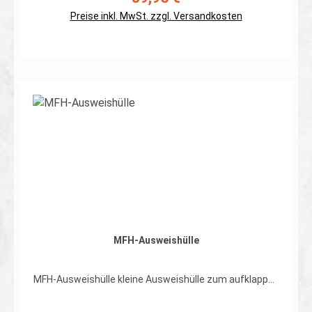
RV-Taschen auf der Front, 1 aufgesetzte RV-Taschen
auf der Rückseite, zwei Schlaufen für Stift o.ä. und ein
Preise inkl. MwSt. zzgl. Versandkosten
Kompressionsgummi auf dem Deckel Material: 100%
Polyamid (Cordura) erhältlich in oliv, schwarz, coyote
braun und in Multicam
Details
MFH-Ausweishülle
MFH-Ausweishülle kleine Ausweishülle zum aufklappen
und umhängen Details: - 2 Ausweishüllenfächer - 4
große Innentaschen - 4 Fächer mit Klettverschluss - 2