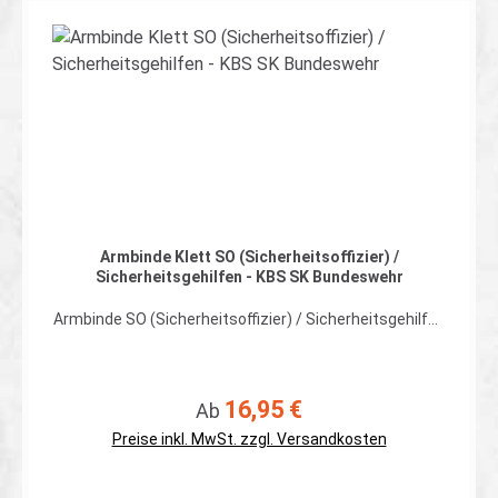
geholfen...
Details
Armbinde Klett SO (Sicherheitsoffizier) /
Sicherheitsgehilfen - KBS SK Bundeswehr
Armbinde SO (Sicherheitsoffizier) / Sicherheitsgehilfen
Klett KBS SK Bundeswehr ohne
SchulterklappenbefestigungPerfekt geeignet für den
neuen Kampfbekleidungssatz Streitkräfte (KBS SK),
dienstliche Regenjacke, Combatshirts und alle anderen
16,95 €
Regulärer Preis:
Ab
Oberbekleidungen mit Klett.Abmessungen wie die
dienstliche Armbinde. Aus der Praxis für die Praxis.
Preise inkl. MwSt. zzgl. Versandkosten
Kennzeichnung des SO (Sicherheitsoffizier) /
Sicherheitsgehilfen auf einer Armbinde zum