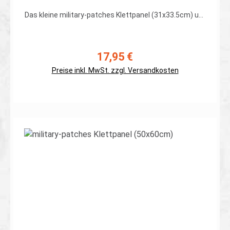
Das kleine military-patches Klettpanel (31x33.5cm) um
Deine Patches zu präsentieren. Kann auch zur
Anbringung von Kletttaschen und/oder Holstern und
Magazintaschen genutzt werden um diese im
Rucksack oder Fahrzeug unterzubringen oder
17,95 €
Regulärer Preis:
aufzuhängen. Die Rückseite ist aus 1000Den-Cordura
gefertigt, die Front aus hochwertigen Flauschklett. Das
Preise inkl. MwSt. zzgl. Versandkosten
Panel ist durch eine Plastikeinlage verstärkt. An den
Ecken sind Metallösen angebracht um das Panel an
der Wand oder im Fahrzeug zu befestigen. Die
gezeigten Patches, Taschen und Holster dienen nur
um Größenvergleich und zur Veranschaulichung und
sind nicht Bestandteil des Lieferumfanges! Es wird ein
Details
Klett-Panel geliefert. Erhältlich in Oliv und Coyote-
Braun.