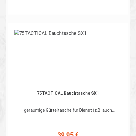
Kennzeichnung des weiss (Schreiber /
Munausgeber) auf einer Armbinde zum befestigen mit
Klett. Verstellbar durch Klett für einen Armumfang von
46-55cm (Sondermaße gesondert anfragen) Höhe
100mm Lieferumfang: 1 Armbinde
Details
75TACTICAL Bauchtasche SX1
geräumige Gürteltasche für Dienst (z.B. auch
zusätzliches Sanitätsmaterial) und den Alltag Maße:
ca. 8,5 x 27 x 13,5 cm Details: im RV-Hauptfach ein
aufgenähtes Flauschband an der Körperseite, zur
Organisation mit klettbaren Taschen 2 aufgesetzte
39,95 €
Regulärer Preis: