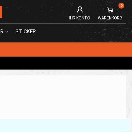
0
IHR KONTO
WARENKORB
R
STICKER