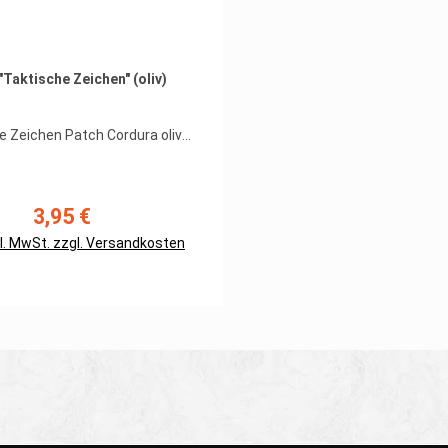
"Taktische Zeichen" (oliv)
e Zeichen Patch Cordura oliv
 Taktische Zeichen Patch auf
mit aufgenähtem Hakenband
Farbe: oliv Maße ca. 50 x 35 mm
3,95 €
Regulärer Preis:
kl. MwSt. zzgl. Versandkosten
Details