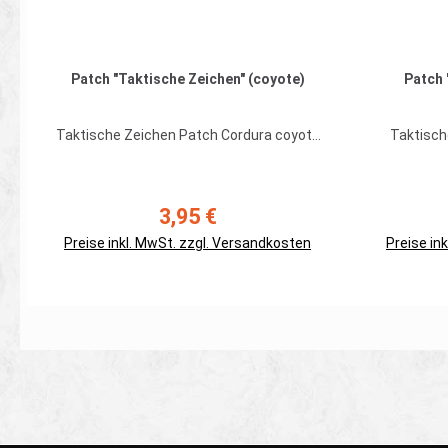
Patch "Taktische Zeichen" (coyote)
Patch 
Taktische Zeichen Patch Cordura coyote
Taktisch
gesticktes Taktische Zeichen Patch auf
gesticktes
Cordura mit aufgenähtem Hakenband
Cordura 
Farbe: coyote Maße ca. 50 x 35 mm
3,95 €
Regulärer Preis:
Preise inkl. MwSt. zzgl. Versandkosten
Preise in
Details