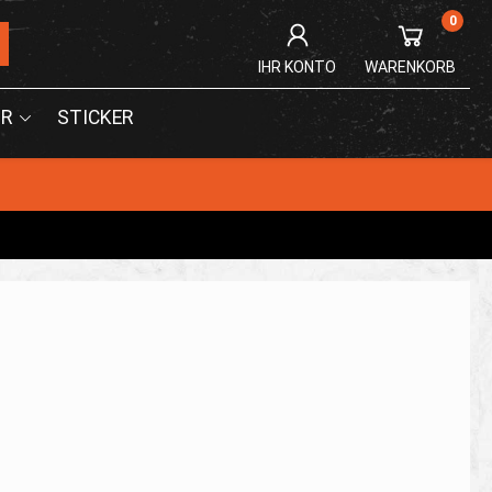
0
IHR KONTO
WARENKORB
R
STICKER