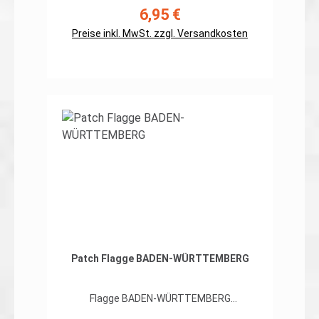
Combatshirt, Einsatzfeldbluse,
6,95 €
Regulärer Preis:
EInsatzkampfjacke / Smock usw. Preis gilt
Preise inkl. MwSt. zzgl. Versandkosten
für ein Patch. Erhältlich in: -grüntönen
(forest), -brauntönen (desert) und -
rot/schwarz (full color)
In den Warenkorb
Patch Flagge BADEN-WÜRTTEMBERG
Flagge BADEN-WÜRTTEMBERG
hochwertiger, flexibler Patch in gestickter