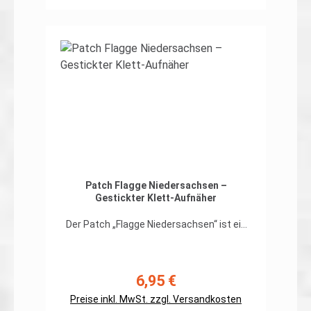
Details
Patch Flagge Niedersachsen –
Gestickter Klett-Aufnäher
Der Patch „Flagge Niedersachsen“ ist ein
hochwertiger, gestickter Klett-Aufnäher,
der die Landesflagge Niedersachsens
detailgetreu darstellt. Präzise
Farbabstimmung und robuste
6,95 €
Regulärer Preis:
Sticktechnik sorgen für klare Linien und
Preise inkl. MwSt. zzgl. Versandkosten
hohe Langlebigkeit – ideal, um deine