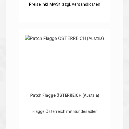
für ein Patch. Erhältlich in: -Original-Farben
Preise inkl. MwSt. zzgl. Versandkosten
-grüntönen (forest) und -brauntönen
(desert)
Details
Patch Flagge ÖSTERREICH (Austria)
Flagge Österreich mit Bundesadler
hochwertiger, flexibler Patch in gestickter
Ausführung Abmessungen: 50 x 80mm
Rückseite Klett, Haken zur Befestigung an