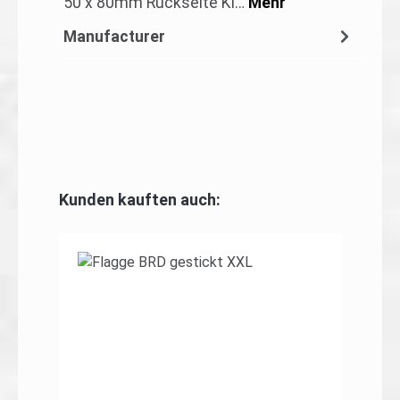
50 x 80mm Rückseite Kl…
Mehr
Manufacturer
Produktgalerie überspringen
Kunden kauften auch: