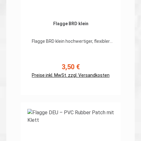
Flagge BRD klein
Flagge BRD klein hochwertiger, flexibler
Patch in gestickter Ausführung
Abmessungen: H25 x B50mm Rückseite
Klett, Haken zur Befestigung an
Combatshirt, Einsatzfeldbluse,
3,50 €
Regulärer Preis:
EInsatzkampfjacke / Smock usw. Preis gilt
Preise inkl. MwSt. zzgl. Versandkosten
für ein Patch. Erhältlich in:-
schwarz/rot/gold- grüntönen (forest)-
brauntönen (desert)- schwarztönen
(swat)
Details